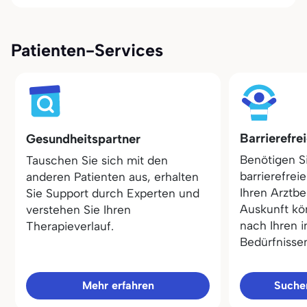
Patienten-Services
Barrierefre
Gesundheitspartner
Benötigen S
Tauschen Sie sich mit den
barrierefrei
anderen Patienten aus, erhalten
Ihren Arztbe
Sie Support durch Experten und
Auskunft kö
verstehen Sie Ihren
nach Ihren i
Therapieverlauf.
Bedürfnisse
Mehr erfahren
Sucher