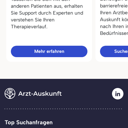
barrierefrei
anderen Patienten aus, erhalten
Ihren Arztbe
Sie Support durch Experten und
Auskunft kö
verstehen Sie Ihren
nach Ihren i
Therapieverlauf.
Bedürfnisse
Mehr erfahren
Sucher
Top Suchanfragen