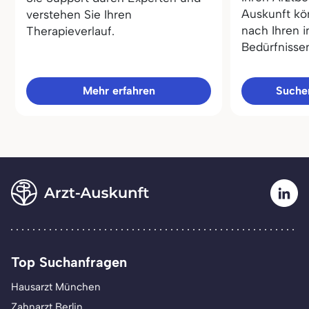
Auskunft kö
verstehen Sie Ihren
nach Ihren i
Therapieverlauf.
Bedürfnisse
Mehr erfahren
Sucher
Top Suchanfragen
Hausarzt München
Zahnarzt Berlin