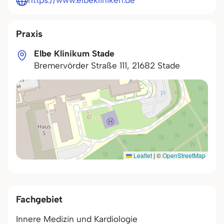
https://www.elbekliniken.de
Praxis
Elbe Klinikum Stade
Bremervörder Straße 111
,
21682
Stade
Leaflet
|
©
OpenStreetMap
Fachgebiet
Innere Medizin und Kardiologie