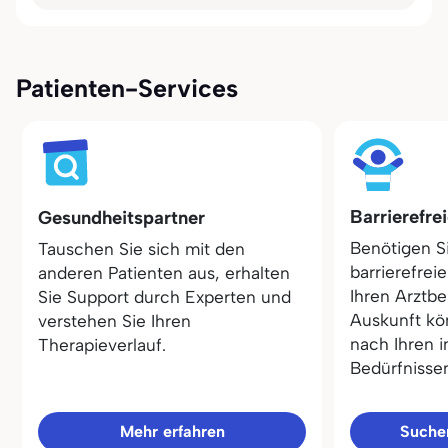
Patienten-Services
Barrierefre
Gesundheitspartner
Benötigen S
Tauschen Sie sich mit den
barrierefrei
anderen Patienten aus, erhalten
Ihren Arztbe
Sie Support durch Experten und
Auskunft kö
verstehen Sie Ihren
nach Ihren i
Therapieverlauf.
Bedürfnisse
Mehr erfahren
Sucher