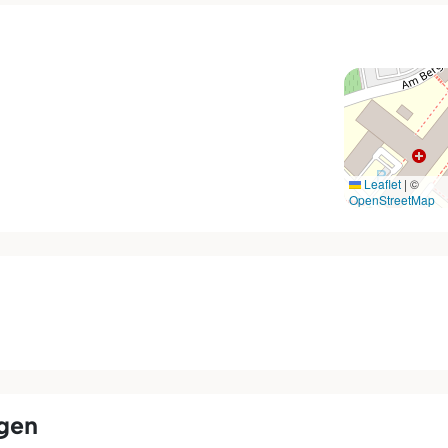
Leaflet
|
©
OpenStreetMap
ngen