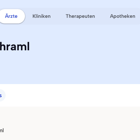
Ärzte
Kliniken
Therapeuten
Apotheken
chraml
s
ml