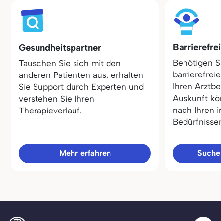
Barrierefre
Gesundheitspartner
Benötigen S
Tauschen Sie sich mit den
barrierefrei
anderen Patienten aus, erhalten
Ihren Arztbe
Sie Support durch Experten und
Auskunft kö
verstehen Sie Ihren
nach Ihren i
Therapieverlauf.
Bedürfnisse
Mehr erfahren
Sucher