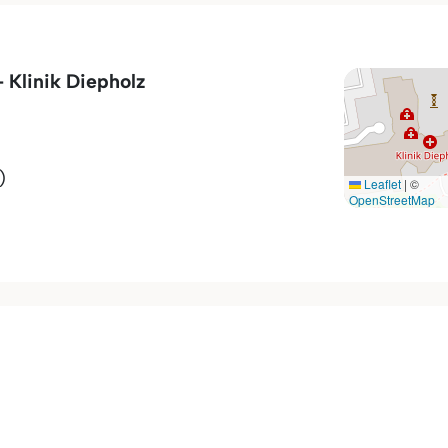
 Klinik Diepholz
)
Leaflet
|
©
OpenStreetMap