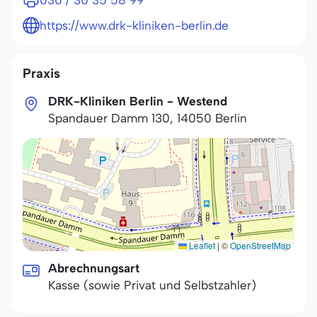
030 / 30 35 58 99
https://www.drk-kliniken-berlin.de
Praxis
DRK-Kliniken Berlin - Westend
Spandauer Damm 130
,
14050
Berlin
Leaflet
|
©
OpenStreetMap
Abrechnungsart
Kasse (sowie Privat und Selbstzahler)