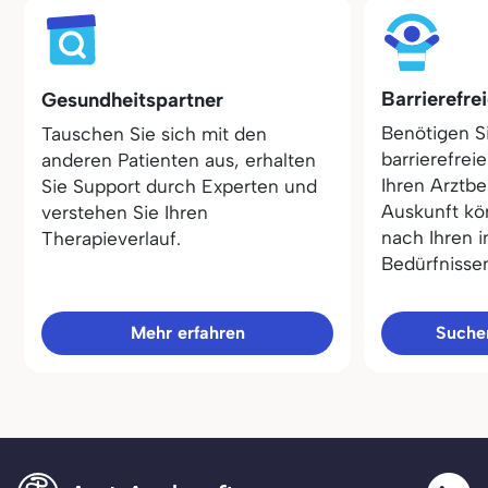
Barrierefre
Gesundheitspartner
Benötigen S
Tauschen Sie sich mit den
barrierefrei
anderen Patienten aus, erhalten
Ihren Arztbe
Sie Support durch Experten und
Auskunft kö
verstehen Sie Ihren
nach Ihren i
Therapieverlauf.
Bedürfnisse
Mehr erfahren
Sucher