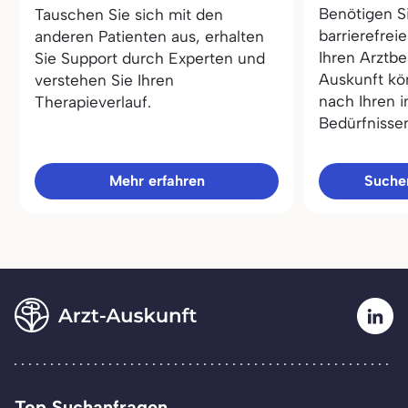
Benötigen S
Tauschen Sie sich mit den
barrierefrei
anderen Patienten aus, erhalten
Ihren Arztbe
Sie Support durch Experten und
Auskunft kö
verstehen Sie Ihren
nach Ihren i
Therapieverlauf.
Bedürfnisse
Mehr erfahren
Sucher
Top Suchanfragen