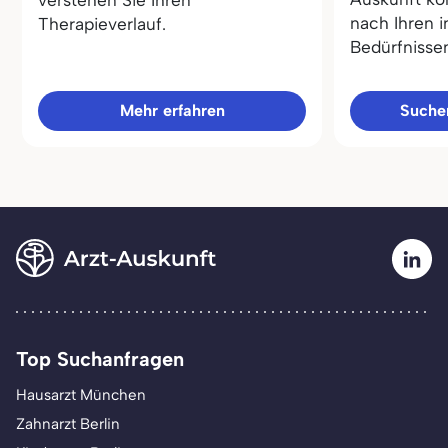
verstehen Sie Ihren
nach Ihren i
Therapieverlauf.
Bedürfnisse
Mehr erfahren
Sucher
Top Suchanfragen
Hausarzt München
Zahnarzt Berlin