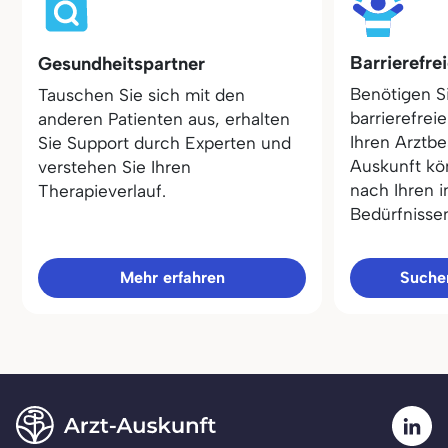
Barrierefre
Gesundheitspartner
Benötigen S
Tauschen Sie sich mit den
barrierefrei
anderen Patienten aus, erhalten
Ihren Arztbe
Sie Support durch Experten und
Auskunft kö
verstehen Sie Ihren
nach Ihren i
Therapieverlauf.
Bedürfnisse
Mehr erfahren
Sucher