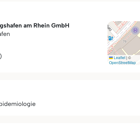
igshafen am Rhein GmbH
afen
)
Leaflet
|
©
OpenStreetMap
epidemiologie