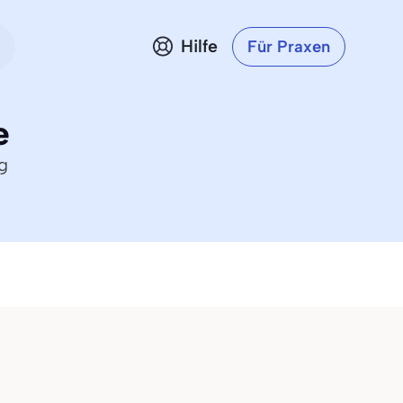
Hilfe
Für Praxen
e
g