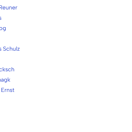
 Reuner
s
zog
s Schulz
ocksch
magk
 Ernst