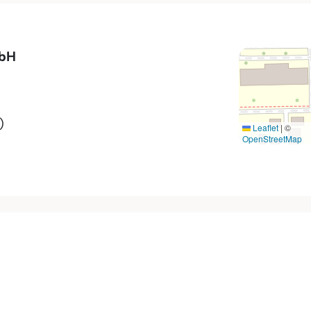
mbH
)
Leaflet
|
©
OpenStreetMap