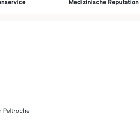
enservice
Medizinische Reputation
n Peltroche