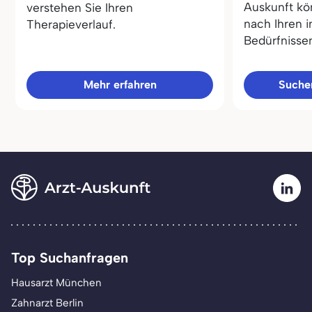
Auskunft kö
verstehen Sie Ihren
nach Ihren i
Therapieverlauf.
Bedürfnisse
Mehr erfahren
Sucher
Top Suchanfragen
Hausarzt München
Zahnarzt Berlin