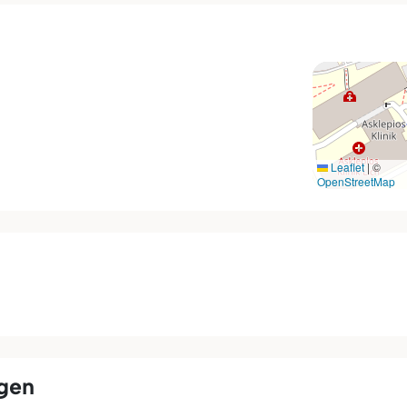
Leaflet
|
©
OpenStreetMap
ngen