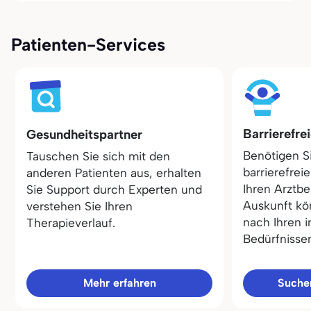
Patienten-Services
Barrierefre
Gesundheitspartner
Benötigen S
Tauschen Sie sich mit den
barrierefrei
anderen Patienten aus, erhalten
Ihren Arztbe
Sie Support durch Experten und
Auskunft kö
verstehen Sie Ihren
nach Ihren i
Therapieverlauf.
Bedürfnisse
Mehr erfahren
Sucher