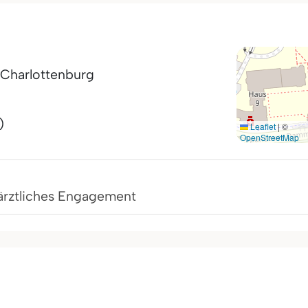
-Charlottenburg
)
Leaflet
|
©
OpenStreetMap
ärztliches Engagement