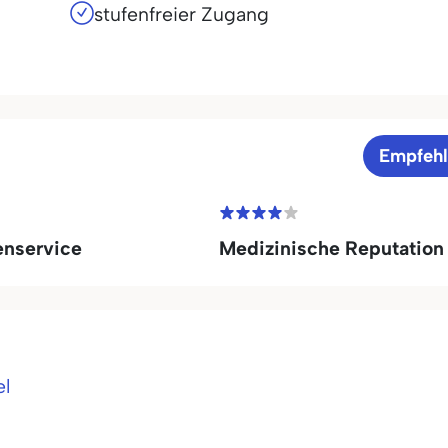
stufenfreier Zugang
Empfeh
enservice
Medizinische Reputation
el