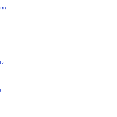
ann
tz
a