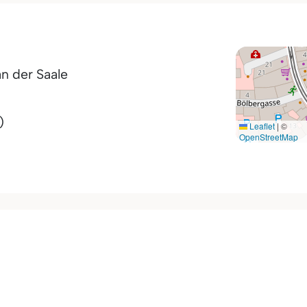
an der Saale
)
Leaflet
|
©
OpenStreetMap