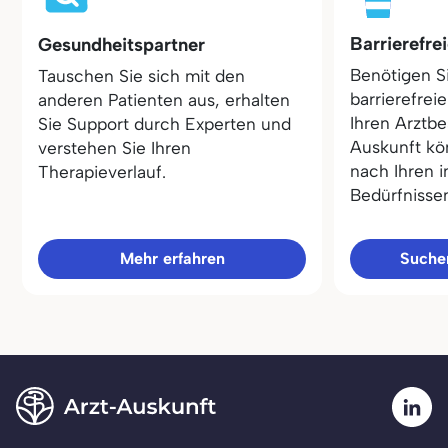
Barrierefre
Gesundheitspartner
Benötigen S
Tauschen Sie sich mit den
barrierefrei
anderen Patienten aus, erhalten
Ihren Arztbe
Sie Support durch Experten und
Auskunft kö
verstehen Sie Ihren
nach Ihren i
Therapieverlauf.
Bedürfnisse
Mehr erfahren
Sucher