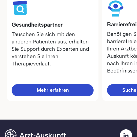
Barrierefre
Gesundheitspartner
Benötigen S
Tauschen Sie sich mit den
barrierefrei
anderen Patienten aus, erhalten
Ihren Arztbe
Sie Support durch Experten und
Auskunft kö
verstehen Sie Ihren
nach Ihren i
Therapieverlauf.
Bedürfnisse
Mehr erfahren
Sucher