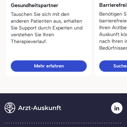
Barrierefre
Gesundheitspartner
Benötigen S
Tauschen Sie sich mit den
barrierefrei
anderen Patienten aus, erhalten
Ihren Arztbe
Sie Support durch Experten und
Auskunft kö
verstehen Sie Ihren
nach Ihren i
Therapieverlauf.
Bedürfnisse
Mehr erfahren
Sucher