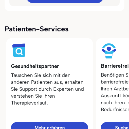
Patienten-Services
Barrierefre
Gesundheitspartner
Benötigen S
Tauschen Sie sich mit den
barrierefrei
anderen Patienten aus, erhalten
Ihren Arztbe
Sie Support durch Experten und
Auskunft kö
verstehen Sie Ihren
nach Ihren i
Therapieverlauf.
Bedürfnisse
Mehr erfahren
Sucher