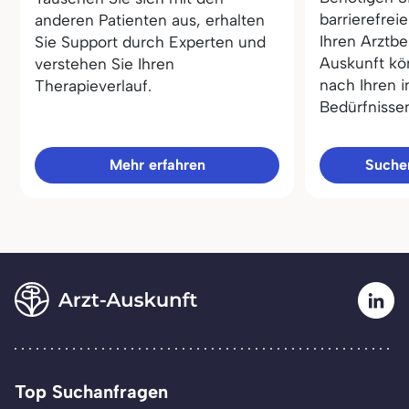
barrierefrei
anderen Patienten aus, erhalten
Ihren Arztbe
Sie Support durch Experten und
Auskunft kö
verstehen Sie Ihren
nach Ihren i
Therapieverlauf.
Bedürfnisse
Mehr erfahren
Sucher
Top Suchanfragen