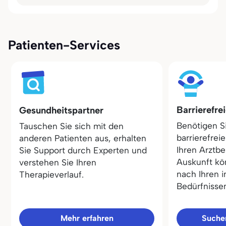
Patienten-Services
Barrierefre
Gesundheitspartner
Benötigen S
Tauschen Sie sich mit den
barrierefrei
anderen Patienten aus, erhalten
Ihren Arztbe
Sie Support durch Experten und
Auskunft kö
verstehen Sie Ihren
nach Ihren i
Therapieverlauf.
Bedürfnisse
Mehr erfahren
Sucher