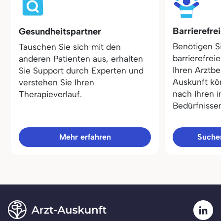
Barrierefre
Gesundheitspartner
Benötigen S
Tauschen Sie sich mit den
barrierefrei
anderen Patienten aus, erhalten
Ihren Arztbe
Sie Support durch Experten und
Auskunft kö
verstehen Sie Ihren
nach Ihren i
Therapieverlauf.
Bedürfnisse
Mehr erfahren
Sucher