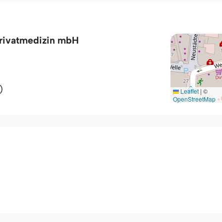
Privatmedizin mbH
)
Leaflet
|
©
OpenStreetMap