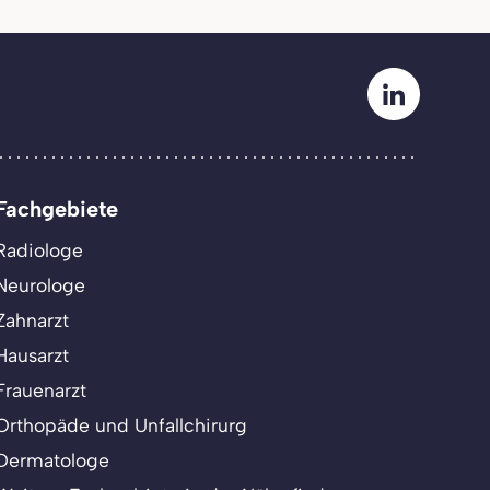
Fachgebiete
Radiologe
Neurologe
Zahnarzt
Hausarzt
Frauenarzt
Orthopäde und Unfallchirurg
Dermatologe