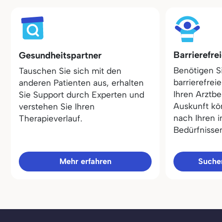
Barrierefre
Gesundheitspartner
Benötigen S
Tauschen Sie sich mit den
barrierefrei
anderen Patienten aus, erhalten
Ihren Arztbe
Sie Support durch Experten und
Auskunft kö
verstehen Sie Ihren
nach Ihren i
Therapieverlauf.
Bedürfnisse
Mehr erfahren
Sucher