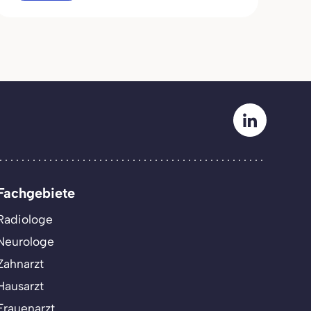
Fachgebiete
Radiologe
Neurologe
Zahnarzt
Hausarzt
Frauenarzt