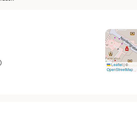
)
Leaflet
|
©
OpenStreetMap