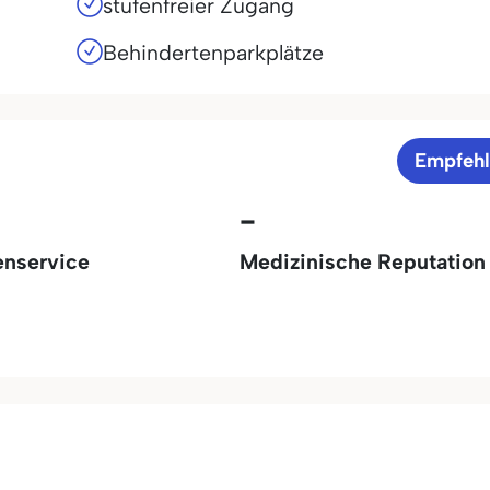
stufenfreier Zugang
Behindertenparkplätze
Empfeh
-
enservice
Medizinische Reputation