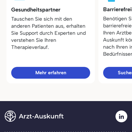
Barrierefre
Gesundheitspartner
Benötigen S
Tauschen Sie sich mit den
barrierefrei
anderen Patienten aus, erhalten
Ihren Arztbe
Sie Support durch Experten und
Auskunft kö
verstehen Sie Ihren
nach Ihren i
Therapieverlauf.
Bedürfnisse
Mehr erfahren
Sucher