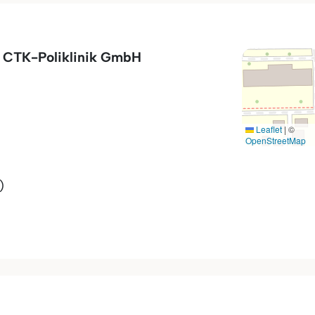
 CTK-Poliklinik GmbH
Leaflet
|
©
OpenStreetMap
)