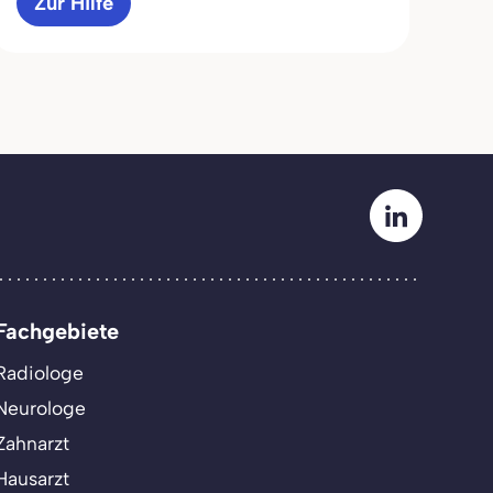
Zur Hilfe
Fachgebiete
Radiologe
Neurologe
Zahnarzt
Hausarzt