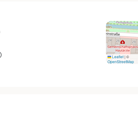
f
)
Leaflet
|
©
OpenStreetMap