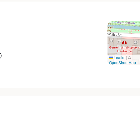
f
)
Leaflet
|
©
OpenStreetMap