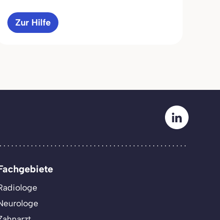
Zur Hilfe
Fachgebiete
Radiologe
Neurologe
Zahnarzt