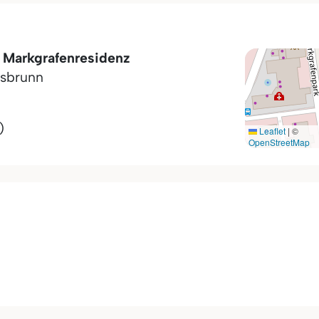
 Markgrafenresidenz
sbrunn
)
Leaflet
|
©
OpenStreetMap