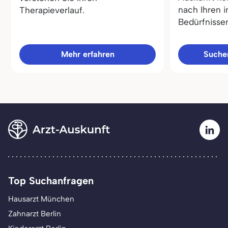
nach Ihren i
Therapieverlauf.
Bedürfnisse
Mehr erfahren
Sucher
Top Suchanfragen
Hausarzt München
Zahnarzt Berlin