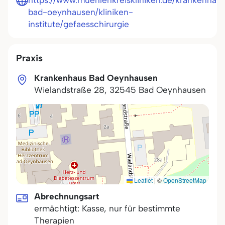
https://www.muehlenkreiskliniken.de/krankenhau
bad-oeynhausen/kliniken-
institute/gefaesschirurgie
Praxis
Krankenhaus Bad Oeynhausen
Wielandstraße 28
,
32545
Bad Oeynhausen
Leaflet
|
©
OpenStreetMap
Abrechnungsart
ermächtigt: Kasse, nur für bestimmte
Therapien