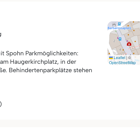
g
rgit Spohn Parkmöglichkeiten:
Leaflet
|
©
 am Haugerkirchplatz, in der
OpenStreetMap
ße. Behindertenparkplätze stehen
)