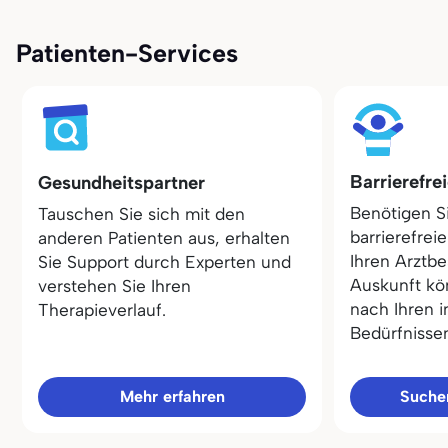
Patienten-Services
Barrierefre
Gesundheitspartner
Benötigen S
Tauschen Sie sich mit den
barrierefrei
anderen Patienten aus, erhalten
Ihren Arztbe
Sie Support durch Experten und
Auskunft kö
verstehen Sie Ihren
nach Ihren i
Therapieverlauf.
Bedürfnisse
Mehr erfahren
Sucher