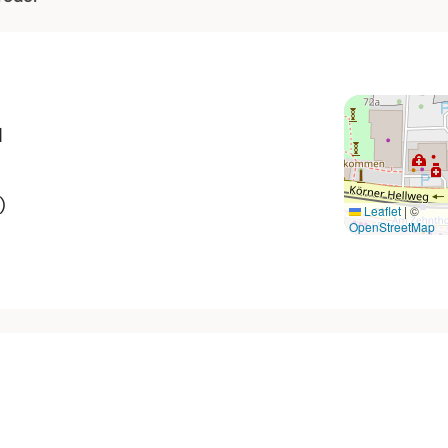
d
)
Leaflet
|
©
OpenStreetMap