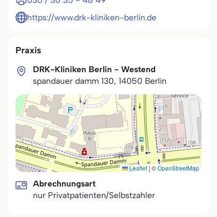
030 / 30 35 - 48 49
https://www.drk-kliniken-berlin.de
Praxis
DRK-Kliniken Berlin - Westend
spandauer damm 130
,
14050
Berlin
Leaflet
|
©
OpenStreetMap
Abrechnungsart
nur Privatpatienten/Selbstzahler