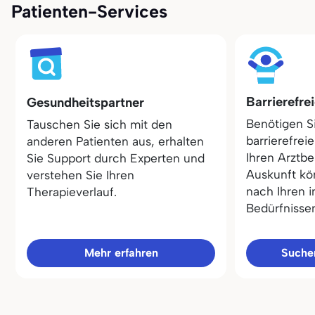
Patienten-Services
Barrierefre
Gesundheitspartner
Benötigen S
Tauschen Sie sich mit den
barrierefrei
anderen Patienten aus, erhalten
Ihren Arztbe
Sie Support durch Experten und
Auskunft kö
verstehen Sie Ihren
nach Ihren i
Therapieverlauf.
Bedürfnisse
Mehr erfahren
Sucher