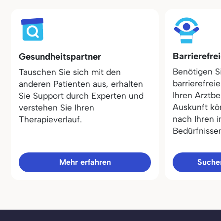
Barrierefre
Gesundheitspartner
Benötigen S
Tauschen Sie sich mit den
barrierefrei
anderen Patienten aus, erhalten
Ihren Arztbe
Sie Support durch Experten und
Auskunft kö
verstehen Sie Ihren
nach Ihren i
Therapieverlauf.
Bedürfnisse
Mehr erfahren
Sucher