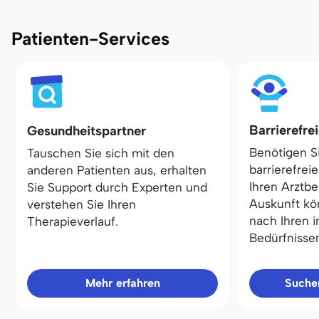
Patienten-Services
Barrierefre
Gesundheitspartner
Benötigen S
Tauschen Sie sich mit den
barrierefrei
anderen Patienten aus, erhalten
Ihren Arztbe
Sie Support durch Experten und
Auskunft kö
verstehen Sie Ihren
nach Ihren i
Therapieverlauf.
Bedürfnisse
Mehr erfahren
Sucher