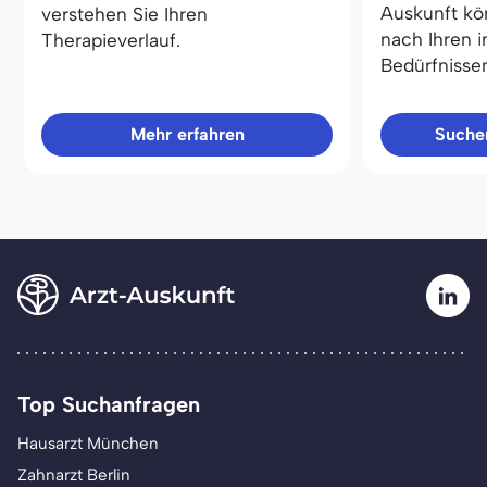
Auskunft kö
verstehen Sie Ihren
nach Ihren i
Therapieverlauf.
Bedürfnisse
Mehr erfahren
Sucher
Top Suchanfragen
Hausarzt München
Zahnarzt Berlin