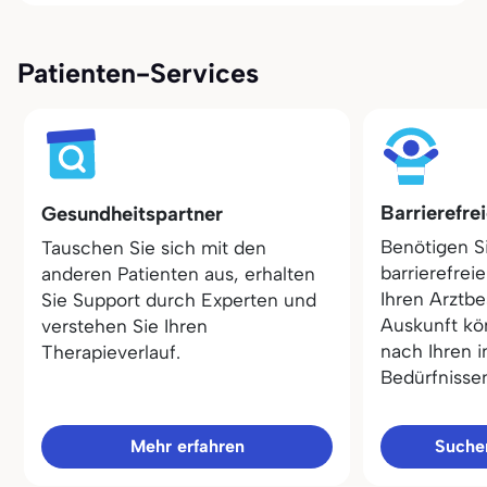
Patienten-Services
Barrierefre
Gesundheitspartner
Benötigen S
Tauschen Sie sich mit den
barrierefrei
anderen Patienten aus, erhalten
Ihren Arztbe
Sie Support durch Experten und
Auskunft kö
verstehen Sie Ihren
nach Ihren i
Therapieverlauf.
Bedürfnisse
Mehr erfahren
Sucher