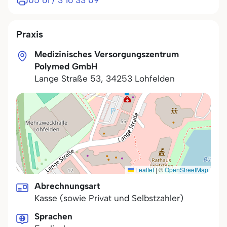
05 61 / 3 16 33 09
Praxis
Medizinisches Versorgungszentrum
Polymed GmbH
Lange Straße 53
,
34253
Lohfelden
Leaflet
|
©
OpenStreetMap
Abrechnungsart
Kasse (sowie Privat und Selbstzahler)
Sprachen