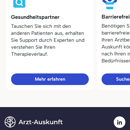
Barrierefre
Gesundheitspartner
Benötigen S
Tauschen Sie sich mit den
barrierefrei
anderen Patienten aus, erhalten
Ihren Arztbe
Sie Support durch Experten und
Auskunft kö
verstehen Sie Ihren
nach Ihren i
Therapieverlauf.
Bedürfnisse
Mehr erfahren
Sucher