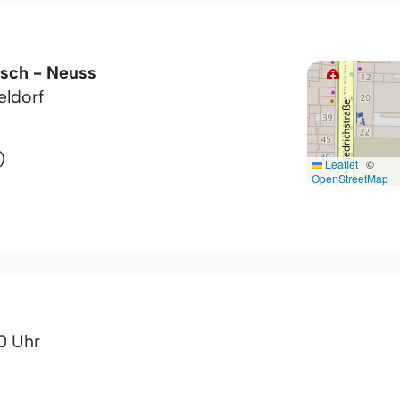
usch - Neuss
eldorf
)
Leaflet
|
©
OpenStreetMap
00 Uhr