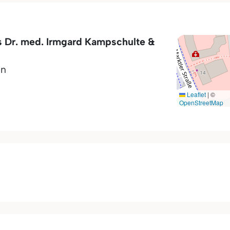
s Dr. med. Irmgard Kampschulte &
en
Leaflet
|
©
OpenStreetMap