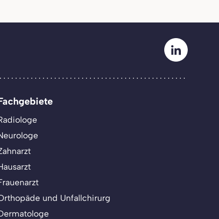
Fachgebiete
Radiologe
Neurologe
Zahnarzt
Hausarzt
Frauenarzt
Orthopäde und Unfallchirurg
Dermatologe