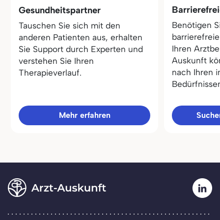
Barrierefre
Gesundheitspartner
Benötigen S
Tauschen Sie sich mit den
barrierefrei
anderen Patienten aus, erhalten
Ihren Arztbe
Sie Support durch Experten und
Auskunft kö
verstehen Sie Ihren
nach Ihren i
Therapieverlauf.
Bedürfnisse
Mehr erfahren
Sucher