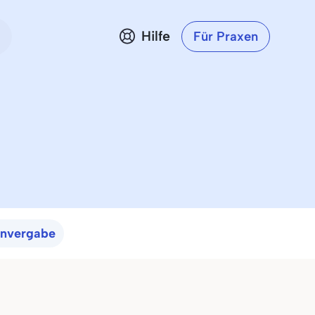
Hilfe
Für Praxen
invergabe