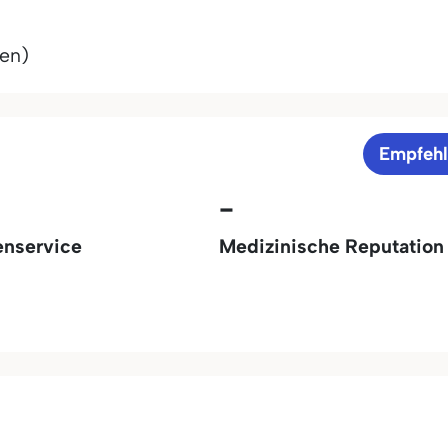
ren)
Empfeh
-
enservice
Medizinische Reputation