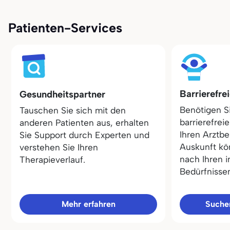
Patienten-Services
Barrierefre
Gesundheitspartner
Benötigen S
Tauschen Sie sich mit den
barrierefrei
anderen Patienten aus, erhalten
Ihren Arztbe
Sie Support durch Experten und
Auskunft kö
verstehen Sie Ihren
nach Ihren i
Therapieverlauf.
Bedürfnisse
Mehr erfahren
Sucher